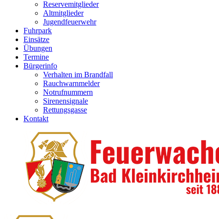
Reservemitglieder
Altmitglieder
Jugendfeuerwehr
Fuhrpark
Einsätze
Übungen
Termine
Bürgerinfo
Verhalten im Brandfall
Rauchwarnmelder
Notrufnummern
Sirenensignale
Rettungsgasse
Kontakt