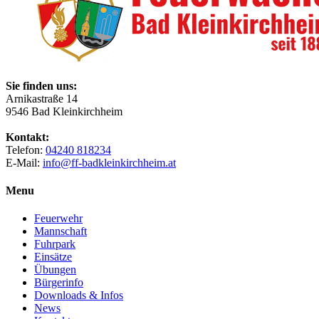
Sie finden uns:
Arnikastraße 14
9546 Bad Kleinkirchheim
Kontakt:
Telefon:
04240 818234
E-Mail:
info@ff-badkleinkirchheim.at
Menu
Feuerwehr
Mannschaft
Fuhrpark
Einsätze
Übungen
Bürgerinfo
Downloads & Infos
News