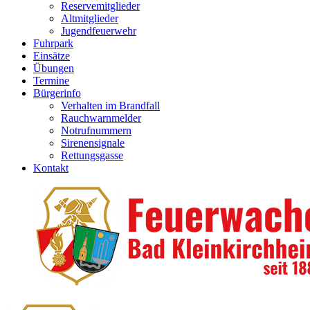
Reservemitglieder
Altmitglieder
Jugendfeuerwehr
Fuhrpark
Einsätze
Übungen
Termine
Bürgerinfo
Verhalten im Brandfall
Rauchwarnmelder
Notrufnummern
Sirenensignale
Rettungsgasse
Kontakt