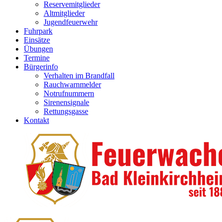
Reservemitglieder
Altmitglieder
Jugendfeuerwehr
Fuhrpark
Einsätze
Übungen
Termine
Bürgerinfo
Verhalten im Brandfall
Rauchwarnmelder
Notrufnummern
Sirenensignale
Rettungsgasse
Kontakt