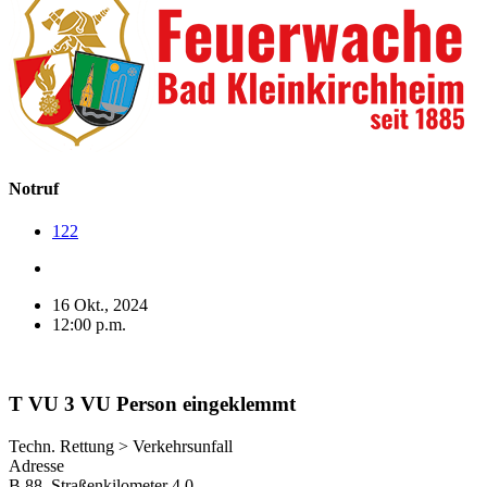
Notruf
122
16 Okt., 2024
12:00 p.m.
T VU 3 VU Person eingeklemmt
Techn. Rettung > Verkehrsunfall
Adresse
B 88, Straßenkilometer 4,0