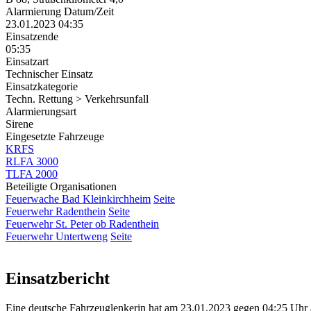
Alarmierung Datum/Zeit
23.01.2023 04:35
Einsatzende
05:35
Einsatzart
Technischer Einsatz
Einsatzkategorie
Techn. Rettung > Verkehrsunfall
Alarmierungsart
Sirene
Eingesetzte Fahrzeuge
KRFS
RLFA 3000
TLFA 2000
Beteiligte Organisationen
Feuerwache Bad Kleinkirchheim
Seite
Feuerwehr Radenthein
Seite
Feuerwehr St. Peter ob Radenthein
Feuerwehr Untertweng
Seite
Einsatzbericht
Eine deutsche Fahrzeuglenkerin hat am 23.01.2023 gegen 04:25 Uhr a