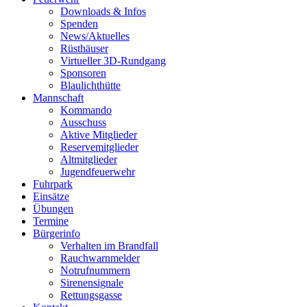
Downloads & Infos
Spenden
News/Aktuelles
Rüsthäuser
Virtueller 3D-Rundgang
Sponsoren
Blaulichthütte
Mannschaft
Kommando
Ausschuss
Aktive Mitglieder
Reservemitglieder
Altmitglieder
Jugendfeuerwehr
Fuhrpark
Einsätze
Übungen
Termine
Bürgerinfo
Verhalten im Brandfall
Rauchwarnmelder
Notrufnummern
Sirenensignale
Rettungsgasse