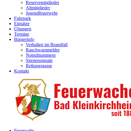
Reservemitglieder
Altmitglieder
Jugendfeuerwehr
Fuhrpark
Einsätze
Übungen
Termine
Bürgerinfo
Verhalten im Brandfall
Rauchwarnmelder
Notrufnummern
Sirenensignale
Rettungsgasse
Kontakt
Feuerwehr