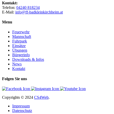
Kontakt:
Telefon:
04240 818234
E-Mail:
info@ff-badkleinkirchheim.at
Menu
Feuerwehr
Mannschaft
Fuhrpark
Einsätze
Übungen
Bürgerinfo
Downloads & Infos
News
Kontakt
Folgen Sie uns
Copyrights
© 2024
CS4Web
.
Impressum
Datenschutz