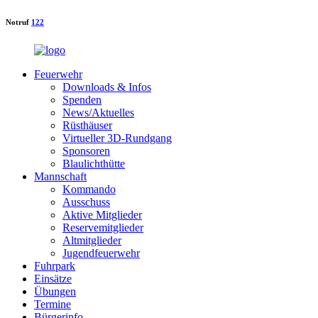
Notruf
122
Feuerwehr
Downloads & Infos
Spenden
News/Aktuelles
Rüsthäuser
Virtueller 3D-Rundgang
Sponsoren
Blaulichthütte
Mannschaft
Kommando
Ausschuss
Aktive Mitglieder
Reservemitglieder
Altmitglieder
Jugendfeuerwehr
Fuhrpark
Einsätze
Übungen
Termine
Bürgerinfo