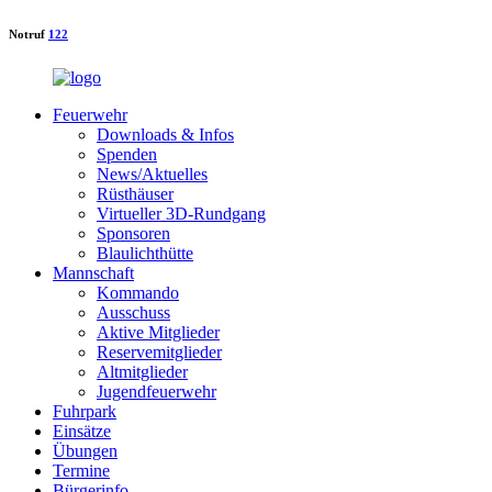
Notruf
122
Feuerwehr
Downloads & Infos
Spenden
News/Aktuelles
Rüsthäuser
Virtueller 3D-Rundgang
Sponsoren
Blaulichthütte
Mannschaft
Kommando
Ausschuss
Aktive Mitglieder
Reservemitglieder
Altmitglieder
Jugendfeuerwehr
Fuhrpark
Einsätze
Übungen
Termine
Bürgerinfo