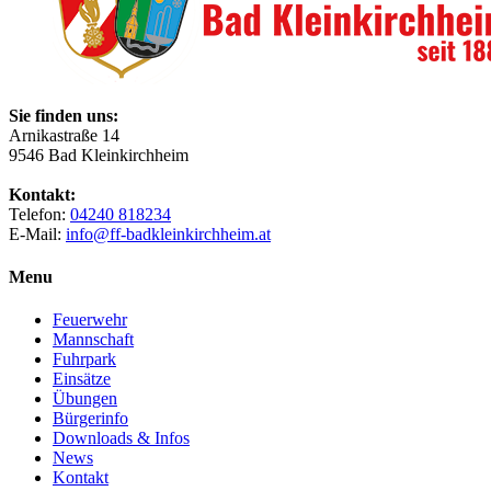
Sie finden uns:
Arnikastraße 14
9546 Bad Kleinkirchheim
Kontakt:
Telefon:
04240 818234
E-Mail:
info@ff-badkleinkirchheim.at
Menu
Feuerwehr
Mannschaft
Fuhrpark
Einsätze
Übungen
Bürgerinfo
Downloads & Infos
News
Kontakt