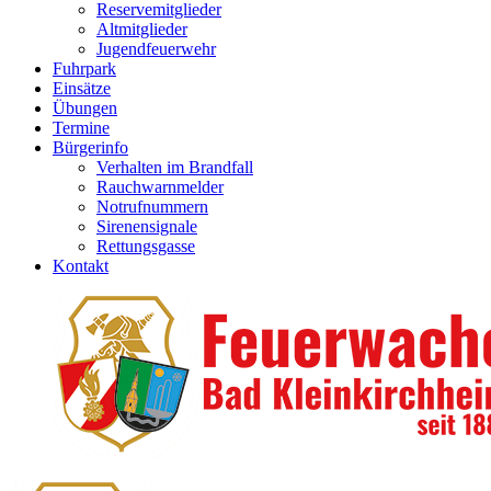
Reservemitglieder
Altmitglieder
Jugendfeuerwehr
Fuhrpark
Einsätze
Übungen
Termine
Bürgerinfo
Verhalten im Brandfall
Rauchwarnmelder
Notrufnummern
Sirenensignale
Rettungsgasse
Kontakt