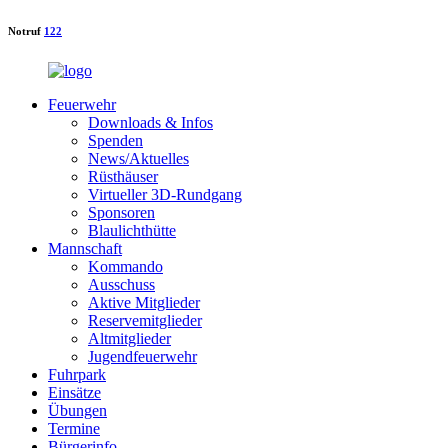
Notruf
122
Feuerwehr
Downloads & Infos
Spenden
News/Aktuelles
Rüsthäuser
Virtueller 3D-Rundgang
Sponsoren
Blaulichthütte
Mannschaft
Kommando
Ausschuss
Aktive Mitglieder
Reservemitglieder
Altmitglieder
Jugendfeuerwehr
Fuhrpark
Einsätze
Übungen
Termine
Bürgerinfo