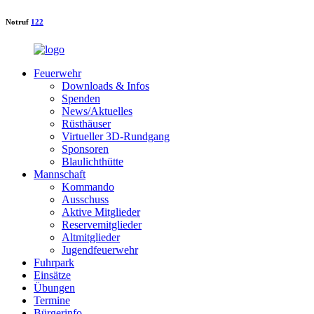
Notruf
122
Feuerwehr
Downloads & Infos
Spenden
News/Aktuelles
Rüsthäuser
Virtueller 3D-Rundgang
Sponsoren
Blaulichthütte
Mannschaft
Kommando
Ausschuss
Aktive Mitglieder
Reservemitglieder
Altmitglieder
Jugendfeuerwehr
Fuhrpark
Einsätze
Übungen
Termine
Bürgerinfo