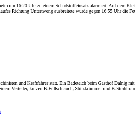
im um 16:20 Uhr zu einem Schadstoffeinsatz alarmiert. Auf dem Klei
usslaufes Richtung Untertweng ausbreitete wurde gegen 16:55 Uhr die F
hinisten und Kraftfahrer statt. Ein Badeteich beim Gasthof Dalnig m
em Verteiler, kurzen B-Füllschlauch, Stützkrümmer und B-Strahlrohr 
h