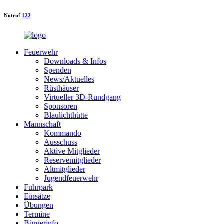
Notruf
122
Feuerwehr
Downloads & Infos
Spenden
News/Aktuelles
Rüsthäuser
Virtueller 3D-Rundgang
Sponsoren
Blaulichthütte
Mannschaft
Kommando
Ausschuss
Aktive Mitglieder
Reservemitglieder
Altmitglieder
Jugendfeuerwehr
Fuhrpark
Einsätze
Übungen
Termine
Bürgerinfo