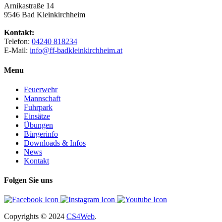
Arnikastraße 14
9546 Bad Kleinkirchheim
Kontakt:
Telefon:
04240 818234
E-Mail:
info@ff-badkleinkirchheim.at
Menu
Feuerwehr
Mannschaft
Fuhrpark
Einsätze
Übungen
Bürgerinfo
Downloads & Infos
News
Kontakt
Folgen Sie uns
Copyrights
© 2024
CS4Web
.