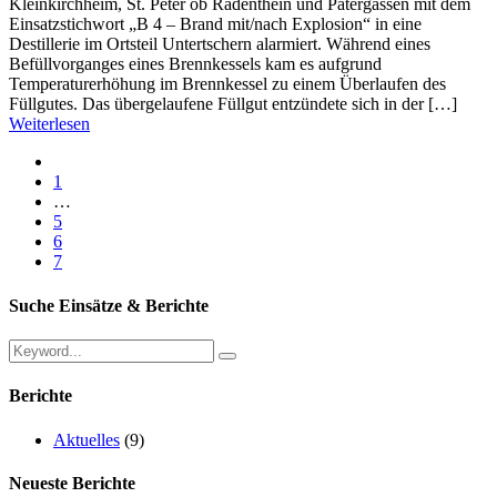
Kleinkirchheim, St. Peter ob Radenthein und Patergassen mit dem
Einsatzstichwort „B 4 – Brand mit/nach Explosion“ in eine
Destillerie im Ortsteil Untertschern alarmiert. Während eines
Befüllvorganges eines Brennkessels kam es aufgrund
Temperaturerhöhung im Brennkessel zu einem Überlaufen des
Füllgutes. Das übergelaufene Füllgut entzündete sich in der […]
Weiterlesen
1
…
5
6
7
Suche Einsätze & Berichte
Berichte
Aktuelles
(9)
Neueste Berichte