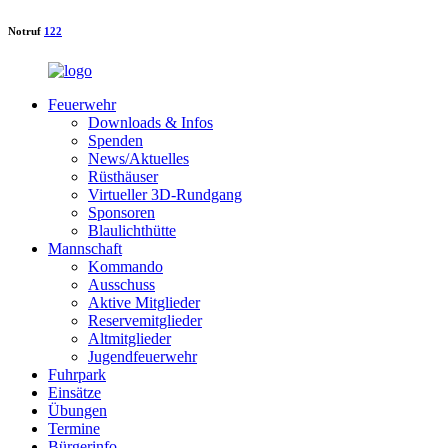
Notruf
122
Feuerwehr
Downloads & Infos
Spenden
News/Aktuelles
Rüsthäuser
Virtueller 3D-Rundgang
Sponsoren
Blaulichthütte
Mannschaft
Kommando
Ausschuss
Aktive Mitglieder
Reservemitglieder
Altmitglieder
Jugendfeuerwehr
Fuhrpark
Einsätze
Übungen
Termine
Bürgerinfo