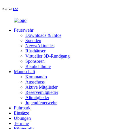
Notruf
122
Feuerwehr
Downloads & Infos
Spenden
News/Aktuelles
Rüsthäuser
Virtueller 3D-Rundgang
Sponsoren
Blaulichthütte
Mannschaft
Kommando
Ausschuss
Aktive Mitglieder
Reservemitglieder
Altmitglieder
Jugendfeuerwehr
Fuhrpark
Einsätze
Übungen
Termine
Bürgerinfo