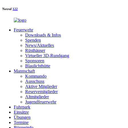
Notruf
122
Feuerwehr
Downloads & Infos
Spenden
News/Aktuelles
Rüsthäuser
Virtueller 3D-Rundgang
Sponsoren
Blaulichthütte
Mannschaft
Kommando
Ausschuss
Aktive Mitglieder
Reservemitglieder
Altmitglieder
Jugendfeuerwehr
Fuhrpark
Einsätze
Übungen
Termine
Bürgerinfo