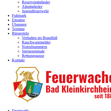
Reservemitglieder
Altmitglieder
Jugendfeuerwehr
Fuhrpark
Einsätze
Übungen
Termine
Bürgerinfo
Verhalten im Brandfall
Rauchwarnmelder
Notrufnummern
Sirenensignale
Rettungsgasse
Kontakt
Feuerwehr