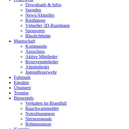
Downloads & Infos
Spenden
News/Aktuelles
Rüsthäuser
Virtueller 3D-Rundgang
Sponsoren
Blaulichthütte
Mannschaft
Kommando
Ausschuss
Aktive Mitglieder
Reservemitglieder
Altmitglieder
Jugendfeuerwehr
Fuhrpark
Einsätze
Übungen
Termine
Bürgerinfo
Verhalten im Brandfall
Rauchwarnmelder
Notrufnummern
Sirenensignale
Rettungsgasse